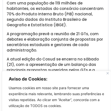
Com uma população de 119 milhões de
habitantes, os estados do consórcio concentram
70% do Produto Interno Bruto (PIB) nacional,
segundo dados do Instituto Brasileiro de
Geografia e Estatística (IBGE).
A programação prevê a reunião de 21 GTs, com
debates e elaboração conjunta de propostas por
secretários estaduais e gestores de cada
administração.
A atual edição do Cosud se encerra no sábado
(21), com a apresentação de um balanço das
principais propostas sugeridas pelos GTs e a
leitura da Carta São Paulo. O documento vai
Aviso de Cookies:
formalizar as principais discussões do evento,
reafirmar o compromisso dos estados do Sul e
Usamos cookies em nosso site para fornecer uma
do Sudeste com o desenvolvimento econômico e
experiência mais relevante, lembrando suas preferências e
social do Brasil e encaminhar as próximas ações
visitas repetidas. Ao clicar em “Aceitar”, concorda com a
do consórcio.
utilização de TODOS os cookies.